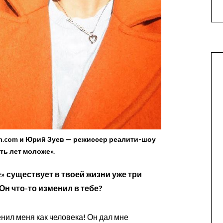
n.com и Юрий Зуев — режиссер реалити-шоу
ть лет моложе».
е» существует в твоей жизни уже три
 Он что-то изменил в тебе?
нил меня как человека! Он дал мне