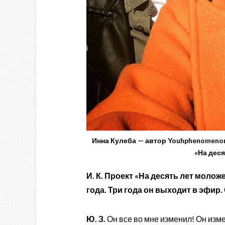
Инна Кулеба — автор Youhphenomeno
«На деся
И. К. Проект «На десять лет молож
года. Три года он выходит в эфир.
Ю. З.
Он все во мне изменил! Он изме