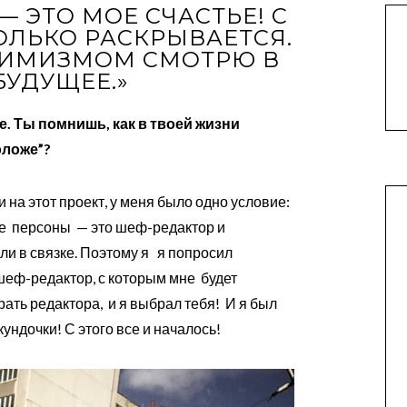
 ЭТО МОЕ СЧАСТЬЕ! С
ОЛЬКО РАСКРЫВАЕТСЯ.
ТИМИЗМОМ СМОТРЮ В
БУДУЩЕЕ.»
те. Ты помнишь, как в твоей жизни
оложе”?
 на этот проект, у меня было одно условие:
ые персоны — это шеф-редактор и
ли в связке. Поэтому я я попросил
шеф-редактор, с которым мне будет
ать редактора, и я выбрал тебя! И я был
кундочки! С этого все и началось!