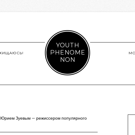
YOUTH
PHENOME
СХИЩАЮСЬ!
М
NON
 Юрием Зуевым — режиссером популярного