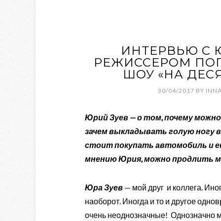
ИНТЕРВЬЮ С 
РЕЖИССЕРОМ ПОП
ШОУ «НА ДЕС
30/04/2017
BY
INN
Юрий Зуев — о том, почему можно
зачем выкладывать голую ногу в
стоит покупать автомобиль и еще
мнению Юрия, можно продлить 
Юра Зуев
— мой друг и коллега. Ино
наоборот. Иногда и то и другое одно
очень неоднозначные! Однозначно м