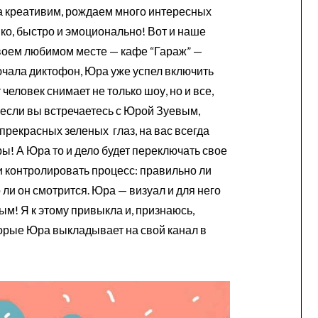
да креативим, рождаем много интересных
ко, быстро и эмоционально! Вот и наше
своем любимом месте — кафе “Гараж” —
ючала диктофон, Юра уже успел включить
 человек снимает не только шоу, но и все,
, если вы встречаетесь с Юрой Зуевым,
о прекрасных зеленых глаз, на вас всегда
ы! А Юра то и дело будет переключать свое
и контролировать процесс: правильно ли
ли он смотрится. Юра — визуал и для него
ым! Я к этому привыкла и, признаюсь,
орые Юра выкладывает на свой канал в