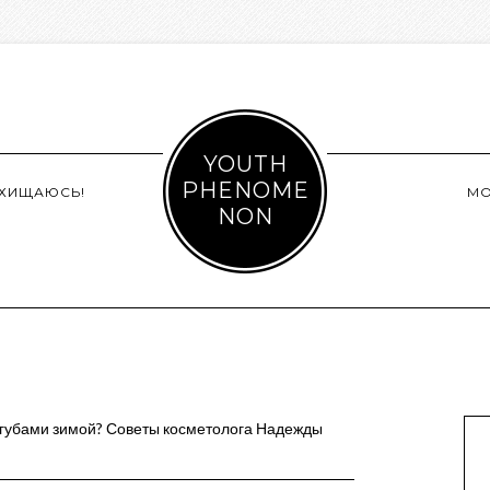
YOUTH
PHENOME
СХИЩАЮСЬ!
М
NON
 губами зимой? Советы косметолога Надежды