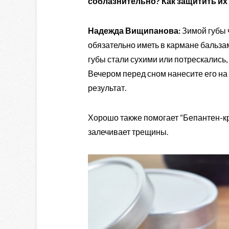
соблазнительно? Как защитить их
Надежда Вищипанова:
Зимой губы 
обязательно иметь в кармане бальзам
губы стали сухими или потрескались,
Вечером перед сном нанесите его на
результат.
Хорошо также помогает “Бепантен-кре
залечивает трещины.