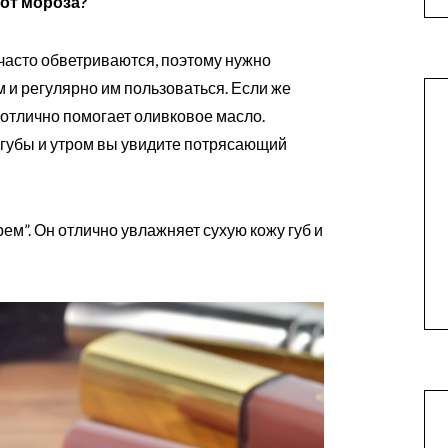
 от мороза?
часто обветриваются, поэтому нужно
 и регулярно им пользоваться. Если же
 отлично помогает оливковое масло.
 губы и утром вы увидите потрясающий
м”. Он отлично увлажняет сухую кожу губ и